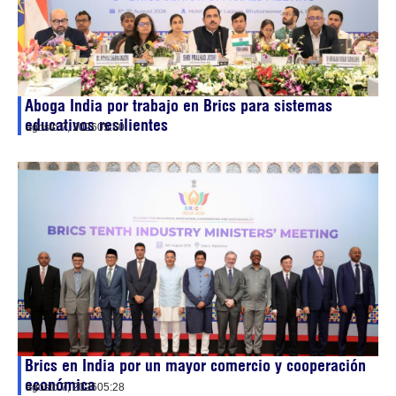
Aboga India por trabajo en Brics para sistemas
educativos resilientes
agosto 7, 2026
05:50
Brics en India por un mayor comercio y cooperación
económica
agosto 7, 2026
05:28