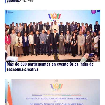
público
agosto 8, 2026
07:16
Más de 500 participantes en evento Brics India de
economía creativa
agosto 7, 2026
06:20