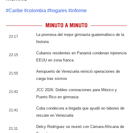
#
Caribe
#
colombia
#
hogares
#
informe
MINUTO A MINUTO
La promesa del mejor gimnasta guatemalteco de la
22:17
historia
Cubanos residentes en Panamá condenan injerencia
22:15
EEUU en zona franca
Aeropuerto de Venezuela reinició operaciones de
21:55
carga tras sismos
JCC 2026: Dobles coronaciones para México y
21:42
Puerto Rico en gimnasia
Cuba condecora a brigada que ayudó en labores de
21:41
rescate en Venezuela
Delcy Rodríguez se reunió con Cámara Africana de
21:11