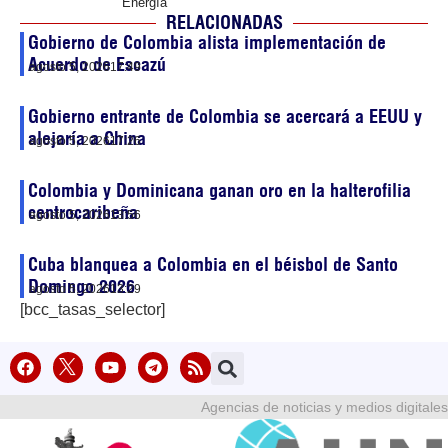
Energía
RELACIONADAS
Gobierno de Colombia alista implementación de
Acuerdo de Escazú
agosto 5, 2026
17:49
Gobierno entrante de Colombia se acercará a EEUU y
alejaría a China
agosto 5, 2026
17:26
Colombia y Dominicana ganan oro en la halterofilia
centrocaribeña
agosto 5, 2026
13:56
Cuba blanquea a Colombia en el béisbol de Santo
Domingo 2026
agosto 5, 2026
13:29
[bcc_tasas_selector]
Agencias de noticias y medios digitales