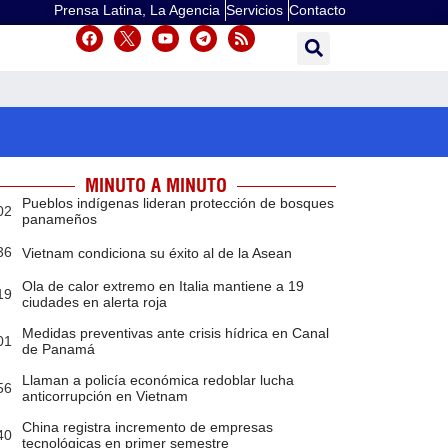
Prensa Latina, La Agencia
Servicios
Contacto
MINUTO A MINUTO
Pueblos indígenas lideran protección de bosques
02
panameños
36
Vietnam condiciona su éxito al de la Asean
Ola de calor extremo en Italia mantiene a 19
19
ciudades en alerta roja
Medidas preventivas ante crisis hídrica en Canal
01
de Panamá
Llaman a policía económica redoblar lucha
56
anticorrupción en Vietnam
China registra incremento de empresas
40
tecnológicas en primer semestre