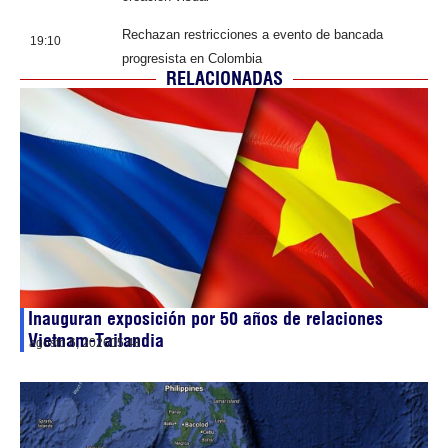
Rechazan restricciones a evento de bancada
19:10
progresista en Colombia
RELACIONADAS
Inauguran exposición por 50 años de relaciones
Vietnam-Tailandia
agosto 6, 2026
05:48