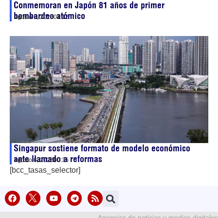
Conmemoran en Japón 81 años de primer
bombardeo atómico
agosto 6, 2026
01:12
Singapur sostiene formato de modelo económico
ante llamado a reformas
agosto 6, 2026
00:35
[bcc_tasas_selector]
Agencias de noticias y medios digitales