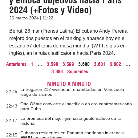
2024 (+Fotos y Video)
26 marzo 2024 | 11:22
Beirut, 26 mar (Prensa Latina) El cubano Andy Pereira
mejoró dos puestos en el ranking y aparece hoy en el
escaño 57 del tenis de mesa mundial (WTT, siglas en
inglés), en la ruta clasificatoria hacia París 2024.
Anteriores
1
…
3.598
3.599
3.600
3.601
3.602
…
3.888
Siguientes
MINUTO A MINUTO
Entregaron 212 viviendas rehabilitadas en Venezuela
22:45
luego de sismos
Otto Oñate convierte el sacrificio en oro centroamericano
22:43
para Cuba
La promesa del mejor gimnasta guatemalteco de la
22:17
historia
Cubanos residentes en Panamá condenan injerencia
22:15
EEUU en zona franca