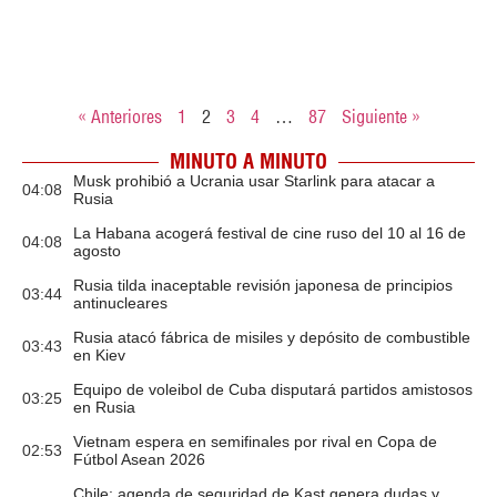
« Anteriores
1
2
3
4
…
87
Siguiente »
MINUTO A MINUTO
Musk prohibió a Ucrania usar Starlink para atacar a
04:08
Rusia
La Habana acogerá festival de cine ruso del 10 al 16 de
04:08
agosto
Rusia tilda inaceptable revisión japonesa de principios
03:44
antinucleares
Rusia atacó fábrica de misiles y depósito de combustible
03:43
en Kiev
Equipo de voleibol de Cuba disputará partidos amistosos
03:25
en Rusia
Vietnam espera en semifinales por rival en Copa de
02:53
Fútbol Asean 2026
Chile: agenda de seguridad de Kast genera dudas y