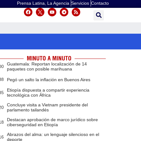
Prensa Latina, La Agencia
Servicios
Contacto
MINUTO A MINUTO
Guatemala: Reportan localización de 14
00
paquetes con posible marihuana
38
Pegó un salto la inflación en Buenos Aires
Etiopía dispuesta a compartir experiencia
35
tecnológica con África
Concluye visita a Vietnam presidente del
20
parlamento tailandés
Destacan aprobación de marco jurídico sobre
18
ciberseguridad en Etiopía
Abrazos del alma: un lenguaje silencioso en el
16
deporte