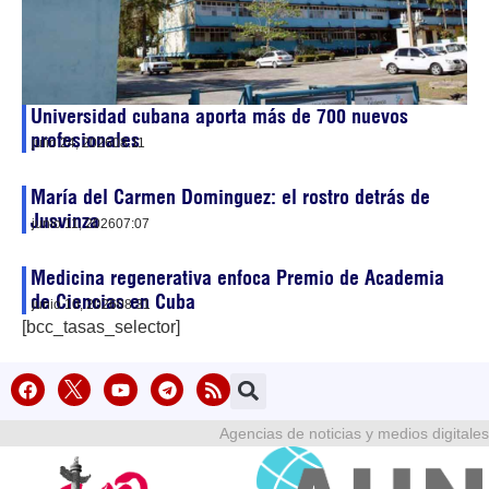
Universidad cubana aporta más de 700 nuevos
profesionales
julio 24, 2026
08:11
María del Carmen Dominguez: el rostro detrás de
Jusvinza
junio 11, 2026
07:07
Medicina regenerativa enfoca Premio de Academia
de Ciencias en Cuba
junio 10, 2026
08:31
[bcc_tasas_selector]
Agencias de noticias y medios digitales