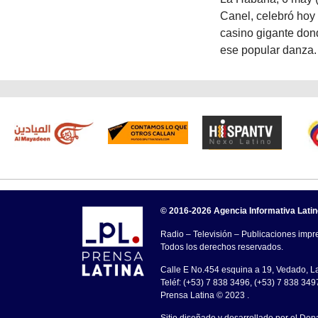
Canel, celebró hoy
casino gigante don
ese popular danza.
© 2016-2026 Agencia Informativa Lati
Radio – Televisión – Publicaciones impre
Todos los derechos reservados.
Calle E No.454 esquina a 19, Vedado, 
Teléf: (+53) 7 838 3496, (+53) 7 838 349
Prensa Latina © 2023 .