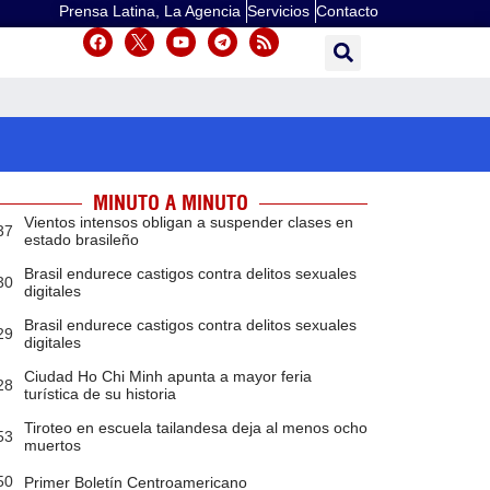
Prensa Latina, La Agencia
Servicios
Contacto
MINUTO A MINUTO
Vientos intensos obligan a suspender clases en
37
estado brasileño
Brasil endurece castigos contra delitos sexuales
30
digitales
Brasil endurece castigos contra delitos sexuales
29
digitales
Ciudad Ho Chi Minh apunta a mayor feria
28
turística de su historia
Tiroteo en escuela tailandesa deja al menos ocho
53
muertos
50
Primer Boletín Centroamericano