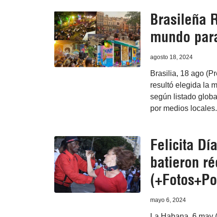
Brasileña R
mundo para
agosto 18, 2024
Brasilia, 18 ago (P
resultó elegida la 
según listado globa
por medios locales.
Felicita Dí
batieron r
(+Fotos+Po
mayo 6, 2024
La Habana, 6 may (