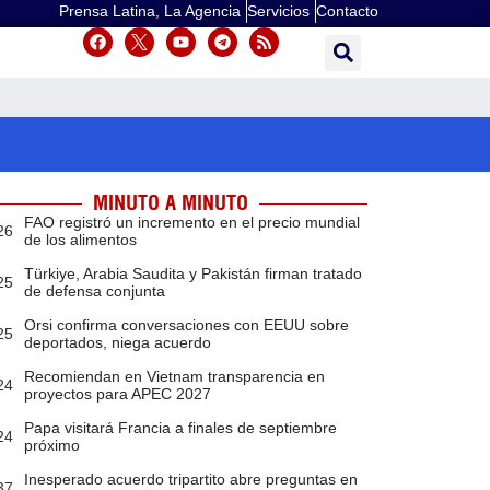
Prensa Latina, La Agencia
Servicios
Contacto
MINUTO A MINUTO
FAO registró un incremento en el precio mundial
26
de los alimentos
Türkiye, Arabia Saudita y Pakistán firman tratado
25
de defensa conjunta
Orsi confirma conversaciones con EEUU sobre
25
deportados, niega acuerdo
Recomiendan en Vietnam transparencia en
24
proyectos para APEC 2027
Papa visitará Francia a finales de septiembre
24
próximo
Inesperado acuerdo tripartito abre preguntas en
37