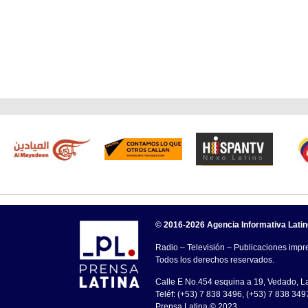
© 2016-2026 Agencia Informativa Lati
Radio – Televisión – Publicaciones impre
Todos los derechos reservados.
Calle E No.454 esquina a 19, Vedado, 
Teléf: (+53) 7 838 3496, (+53) 7 838 349
Prensa Latina © 2023 .