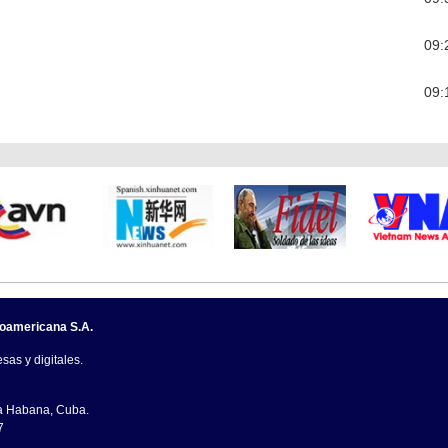
09:
09:
noamericana S.A.
sas y digitales.
La Habana, Cuba.
7