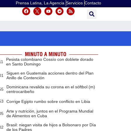
Prensa Latina, La Agencia
Servicios
Contacto
MINUTO A MINUTO
Pesista colombiano Cossío con doblete dorado
11
en Santo Domingo
Siguen en Guatemala acciones dentro del Plan
01
Anillo de Contención
Dominicana revalida su corona en el sóftbol (m)
55
centrocaribeño
53
Corrige Egipto rumbo sobre conflicto en Libia
Arte y nutrición, juntos en el Programa Mundial
05
de Alimentos en Cuba
Brasil: niegan visita de hijos a Bolsonaro por Día
02
de los Padres