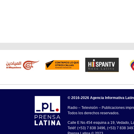
© 2016-2026 Agencia Informativa Lati
Radio – Televisión – Publicaciones impre
Todos los derechos reservados.
Calle E No.454 esquina a 19, Vedado, 
Teléf: (+53) 7 838 3496, (+53) 7 838 349
Prensa Latina © 2023 .