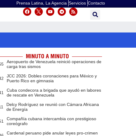
Prensa Latina, La Agencia
Servicios
Contacto
MINUTO A MINUTO
Aeropuerto de Venezuela reinició operaciones de
55
carga tras sismos
JCC 2026: Dobles coronaciones para México y
42
Puerto Rico en gimnasia
Cuba condecora a brigada que ayudó en labores
41
de rescate en Venezuela
Delcy Rodríguez se reunió con Cámara Africana
11
de Energía
Compañía cubana intercambia con prestigioso
51
coreógrafo
Cardenal peruano pide anular leyes pro-crimen
46