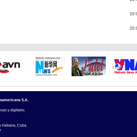
20:
20:
noamericana S.A.
sas y digitales.
La Habana, Cuba.
7