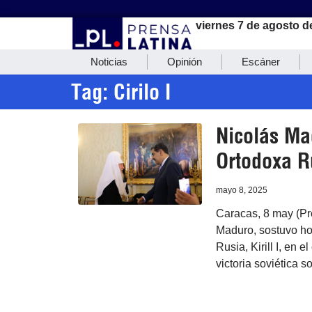
viernes 7 de agosto d
Noticias
Opinión
Escáner
Tag: Cirilo I
Nicolás Mad
Ortodoxa R
mayo 8, 2025
Caracas, 8 may (Pr
Maduro, sostuvo ho
Rusia, Kirill I, en 
victoria soviética s