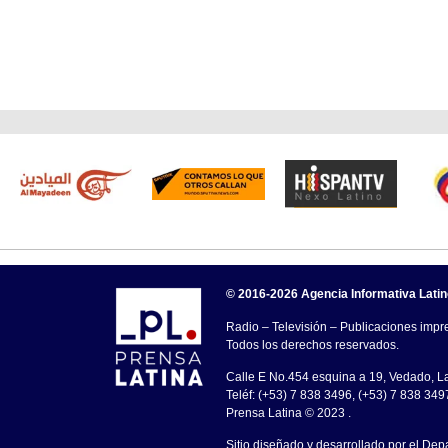
© 2016-2026 Agencia Informativa Lati
Radio – Televisión – Publicaciones impre
Todos los derechos reservados.
Calle E No.454 esquina a 19, Vedado, 
Teléf: (+53) 7 838 3496, (+53) 7 838 349
Prensa Latina © 2023 .
Sitio diseñado y desarrollado por el Dep