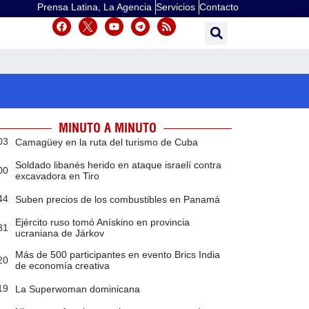
Prensa Latina, La Agencia
Servicios
Contacto
MINUTO A MINUTO
03
Camagüey en la ruta del turismo de Cuba
Soldado libanés herido en ataque israelí contra
00
excavadora en Tiro
44
Suben precios de los combustibles en Panamá
Ejército ruso tomó Anískino en provincia
31
ucraniana de Járkov
Más de 500 participantes en evento Brics India
20
de economía creativa
19
La Superwoman dominicana