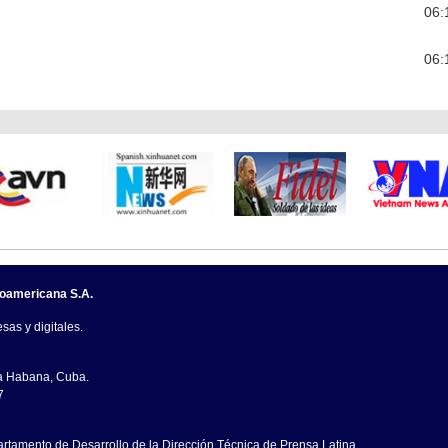
06:
06:
noamericana S.A.
sas y digitales.
La Habana, Cuba.
7
artamento de Desarrollo de la Dirección Técnica de Prensa Latina.