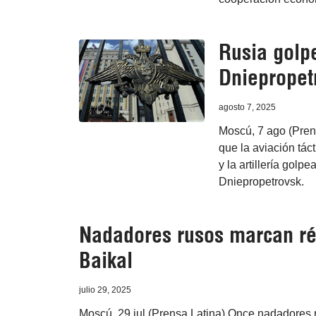
Rusia golpe
Dniepropet
agosto 7, 2025
Moscú, 7 ago (Pren
que la aviación táct
y la artillería golp
Dniepropetrovsk.
Nadadores rusos marcan ré
Baikal
julio 29, 2025
Moscú, 29 jul (Prensa Latina) Once nadadores r