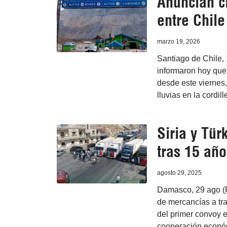
Anuncian ci
entre Chile
marzo 19, 2026
Santiago de Chile, 
informaron hoy que 
desde este viernes,
lluvias en la cordil
Siria y Tür
tras 15 año
agosto 29, 2025
Damasco, 29 ago (Pr
de mercancías a tra
del primer convoy e
cooperación económ