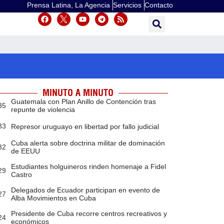
Prensa Latina, La Agencia
Servicios
Contacto
MINUTO A MINUTO
Guatemala con Plan Anillo de Contención tras
35
repunte de violencia
33
Represor uruguayo en libertad por fallo judicial
Cuba alerta sobre doctrina militar de dominación
32
de EEUU
Estudiantes holguineros rinden homenaje a Fidel
29
Castro
Delegados de Ecuador participan en evento de
27
Alba Movimientos en Cuba
Presidente de Cuba recorre centros recreativos y
24
económicos