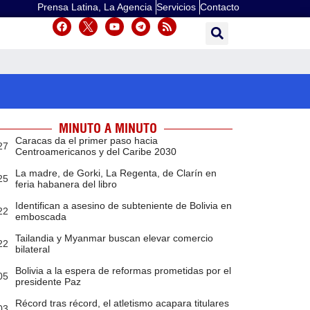
Prensa Latina, La Agencia
Servicios
Contacto
MINUTO A MINUTO
Caracas da el primer paso hacia
27
Centroamericanos y del Caribe 2030
La madre, de Gorki, La Regenta, de Clarín en
25
feria habanera del libro
Identifican a asesino de subteniente de Bolivia en
22
emboscada
Tailandia y Myanmar buscan elevar comercio
22
bilateral
Bolivia a la espera de reformas prometidas por el
05
presidente Paz
Récord tras récord, el atletismo acapara titulares
03