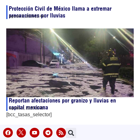
Protección Civil de México llama a extremar
precauciones por lluvias
agosto 2, 2026
12:44
Reportan afectaciones por granizo y lluvias en
capital mexicana
agosto 2, 2026
11:01
[bcc_tasas_selector]