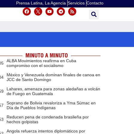
Prensa Latina, La Agencia
Servicios
Contacto
MINUTO A MINUTO
ALBA Movimientos reafirma en Cuba
05
compromiso con el socialismo
México y Venezuela dominan finales de canoa en
04
JCC de Santo Domingo
Lahares, amenaza para zonas aledañas a volcán
59
de Fuego en Guatemala
Soprano de Bolivia revaloriza a Yma Súmac en
57
Día de Pueblos Indígenas
Reducen pena de condenada brasileña por
53
hechos golpistas
Angola refuerza intentos diplomáticos por
52