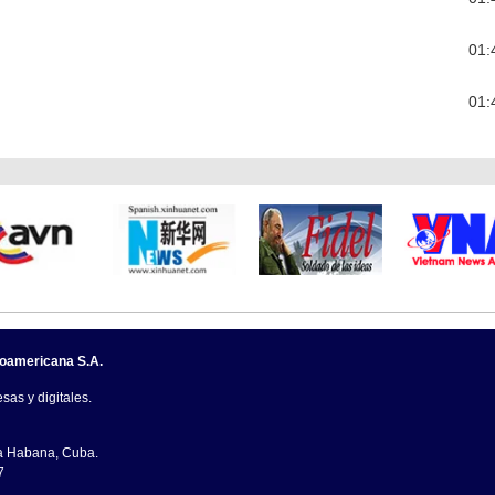
01:
01:
noamericana S.A.
sas y digitales.
La Habana, Cuba.
7