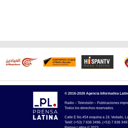
© 2016-2026 Agencia Informativa Lati
Radio – Televisión – Publicaciones impre
Todos los derechos reservados.
Calle E No.454 esquina a 19, Vedado, 
Teléf: (+53) 7 838 3496, (+53) 7 838 349
Prensa Latina © 2023 .