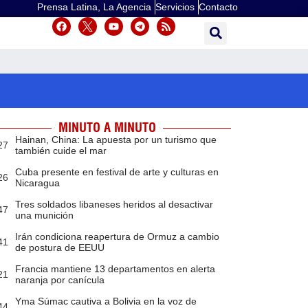
Prensa Latina, La Agencia
Servicios
Contacto
MINUTO A MINUTO
Hainan, China: La apuesta por un turismo que
27
también cuide el mar
Cuba presente en festival de arte y culturas en
26
Nicaragua
Tres soldados libaneses heridos al desactivar
47
una munición
Irán condiciona reapertura de Ormuz a cambio
41
de postura de EEUU
Francia mantiene 13 departamentos en alerta
21
naranja por canícula
Yma Súmac cautiva a Bolivia en la voz de
44