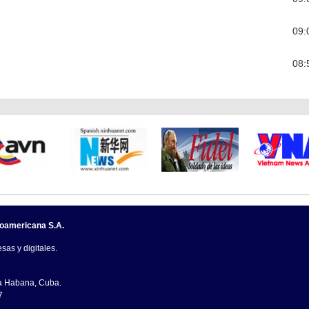
09:
08:
noamericana S.A.
sas y digitales.
La Habana, Cuba.
7