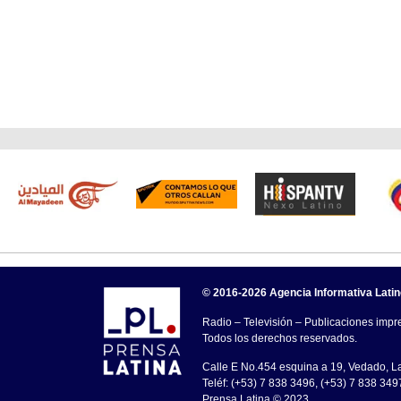
© 2016-2026 Agencia Informativa Lati
Radio – Televisión – Publicaciones impre
Todos los derechos reservados.
Calle E No.454 esquina a 19, Vedado, 
Teléf: (+53) 7 838 3496, (+53) 7 838 349
Prensa Latina © 2023 .