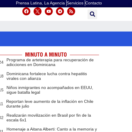
Prensa Latina, La Agencia
Servicios
Contacto
MINUTO A MINUTO
Programa de arteterapia para recuperación de
24
adicciones en Dominicana
Dominicana fortalece lucha contra hepatitis
18
virales con alianza
Niños inmigrantes no acompañados en EEUU,
15
sigue batalla legal
Reportan leve aumento de la inflación en Chile
11
durante julio
Realizarán movilización en Brasil por fin de la
02
escala 6x1
Homenaje a Aitana Alberti: Canto a la memoria y
01