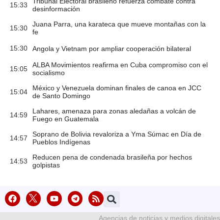
Tribunal Electoral brasileño refuerza combate contra
15:33
desinformación
Juana Parra, una karateca que mueve montañas con la
15:30
fe
15:30
Angola y Vietnam por ampliar cooperación bilateral
ALBA Movimientos reafirma en Cuba compromiso con el
15:05
socialismo
México y Venezuela dominan finales de canoa en JCC
15:04
de Santo Domingo
Lahares, amenaza para zonas aledañas a volcán de
14:59
Fuego en Guatemala
Soprano de Bolivia revaloriza a Yma Súmac en Día de
14:57
Pueblos Indígenas
Reducen pena de condenada brasileña por hechos
14:53
golpistas
Agencias de noticias y medios digitales