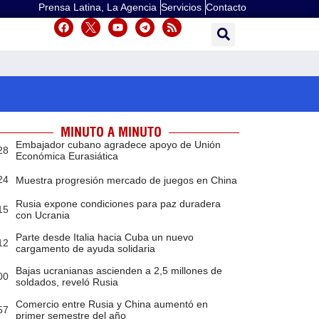
Prensa Latina, La Agencia
Servicios
Contacto
MINUTO A MINUTO
Embajador cubano agradece apoyo de Unión
28
Económica Eurasiática
24
Muestra progresión mercado de juegos en China
Rusia expone condiciones para paz duradera
15
con Ucrania
Parte desde Italia hacia Cuba un nuevo
12
cargamento de ayuda solidaria
Bajas ucranianas ascienden a 2,5 millones de
00
soldados, reveló Rusia
Comercio entre Rusia y China aumentó en
57
primer semestre del año