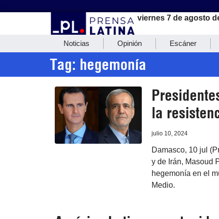
viernes 7 de agosto d
Noticias
Opinión
Escáner
Tag: hegemonía
Presidentes
la resisten
julio 10, 2024
Damasco, 10 jul (Pr
y de Irán, Masoud P
hegemonía en el mun
Medio.