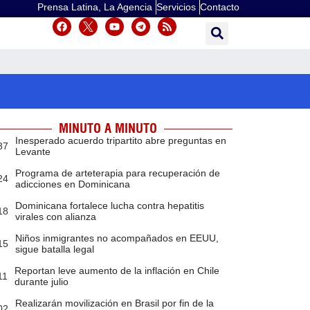
Prensa Latina, La Agencia
Servicios
Contacto
MINUTO A MINUTO
Inesperado acuerdo tripartito abre preguntas en
37
Levante
Programa de arteterapia para recuperación de
24
adicciones en Dominicana
Dominicana fortalece lucha contra hepatitis
18
virales con alianza
Niños inmigrantes no acompañados en EEUU,
15
sigue batalla legal
Reportan leve aumento de la inflación en Chile
11
durante julio
Realizarán movilización en Brasil por fin de la
02