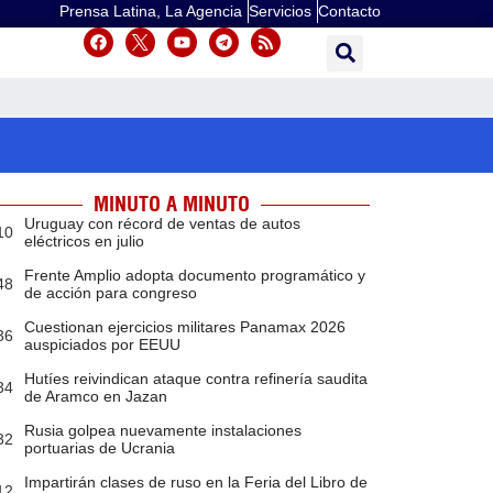
Prensa Latina, La Agencia
Servicios
Contacto
MINUTO A MINUTO
Uruguay con récord de ventas de autos
10
eléctricos en julio
Frente Amplio adopta documento programático y
48
de acción para congreso
Cuestionan ejercicios militares Panamax 2026
36
auspiciados por EEUU
Hutíes reivindican ataque contra refinería saudita
34
de Aramco en Jazan
Rusia golpea nuevamente instalaciones
32
portuarias de Ucrania
Impartirán clases de ruso en la Feria del Libro de
12