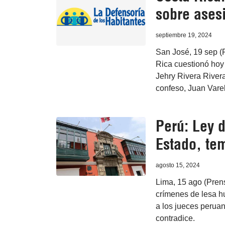
sobre ases
septiembre 19, 2024
San José, 19 sep (
Rica cuestionó hoy 
Jehry Rivera Rivera
confeso, Juan Vare
Perú: Ley 
Estado, te
agosto 15, 2024
Lima, 15 ago (Prens
crímenes de lesa h
a los jueces peruan
contradice.