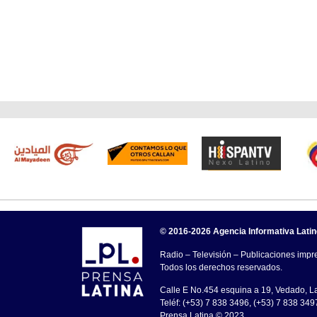
© 2016-2026 Agencia Informativa Lati
Radio – Televisión – Publicaciones impre
Todos los derechos reservados.
Calle E No.454 esquina a 19, Vedado, 
Teléf: (+53) 7 838 3496, (+53) 7 838 349
Prensa Latina © 2023 .