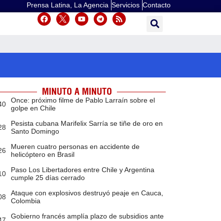
Prensa Latina, La Agencia
Servicios
Contacto
MINUTO A MINUTO
Once: próximo filme de Pablo Larraín sobre el
40
golpe en Chile
Pesista cubana Marifelix Sarría se tiñe de oro en
28
Santo Domingo
Mueren cuatro personas en accidente de
26
helicóptero en Brasil
Paso Los Libertadores entre Chile y Argentina
10
cumple 25 días cerrado
Ataque con explosivos destruyó peaje en Cauca,
08
Colombia
Gobierno francés amplía plazo de subsidios ante
47