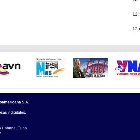
12:
12:
noamericana S.A.
sas y digitales.
La Habana, Cuba.
7