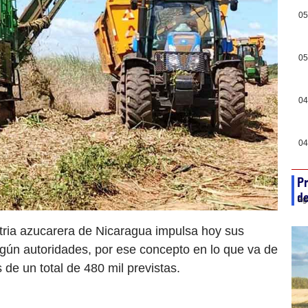
05
05
04
04
Pr
de
ag
tria azucarera de Nicaragua impulsa hoy sus
gún autoridades, por ese concepto en lo que va de
de un total de 480 mil previstas.