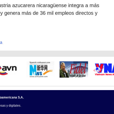
dustria azucarera nicaragüense integra a más
 y genera más de 36 mil empleos directos y
ua
noamericana S.A.
sas y digitales.