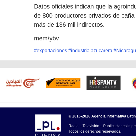
Datos oficiales indican que la agroin
de 800 productores privados de caña
más de 136 mil indirectos.
mem/ybv
#
exportaciones
#
industria azucarera
#
Nicarag
© 2016-2026 Agencia Informativa Lati
Radio – Televisión – Publicaciones impre
Todos los derechos reservados.