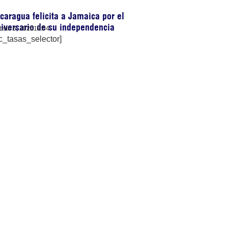
caragua felicita a Jamaica por el
iversario de su independencia
osto 5, 2026
18:04
c_tasas_selector]