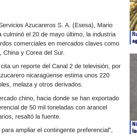
Servicios Azucareros S. A. (Esesa), Mario
Ru
culminó el 20 de mayo último, la industria
ag
ag
uerdos comerciales en mercados claves como
 China y Corea del Sur.
ita un reporte del Canal 2 de televisión, por
 azucarero nicaragüense estima unos 220
oles, melaza y otros derivados.
ercado chino, hacia donde se han exportado
rencial de 50 mil toneladas con arancel
rios, resaltó la fuente.
Ni
ara ampliar el contingente preferencial”,
fo
ag