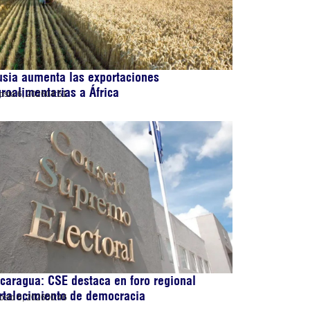
sia aumenta las exportaciones
roalimentarias a África
osto 6, 2026
04:51
caragua: CSE destaca en foro regional
rtalecimiento de democracia
osto 6, 2026
00:46