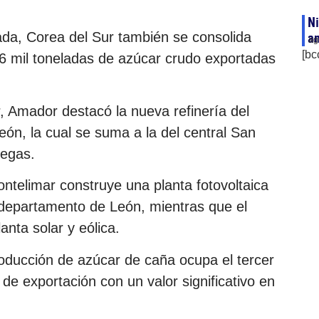
Ni
ada, Corea del Sur también se consolida
an
ag
[bc
 mil toneladas de azúcar crudo exportadas
r, Amador destacó la nueva refinería del
ón, la cual se suma a la del central San
regas.
ntelimar construye una planta fotovoltaica
departamento de León, mientras que el
nta solar y eólica.
oducción de azúcar de caña ocupa el tercer
 de exportación con un valor significativo en