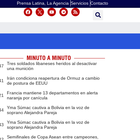
Prensa Latina, La Agencia
Servicios
Contacto
MINUTO A MINUTO
Tres soldados libaneses heridos al desactivar
47
una munición
Irán condiciona reapertura de Ormuz a cambio
41
de postura de EEUU
Francia mantiene 13 departamentos en alerta
21
naranja por canícula
Yma Súmac cautiva a Bolivia en la voz de
44
soprano Alejandra Pareja
Yma Súmac cautiva a Bolivia en la voz de
43
soprano Alejandra Pareja
Semifinales de Copa Asean entre campeones,
42