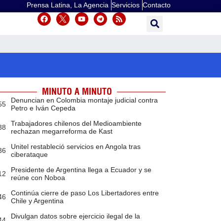
Prensa Latina, La Agencia
Servicios
Contacto
MINUTO A MINUTO
Denuncian en Colombia montaje judicial contra
55
Petro e Iván Cepeda
Trabajadores chilenos del Medioambiente
38
rechazan megarreforma de Kast
Unitel restableció servicios en Angola tras
36
ciberataque
Presidente de Argentina llega a Ecuador y se
12
reúne con Noboa
Continúa cierre de paso Los Libertadores entre
46
Chile y Argentina
Divulgan datos sobre ejercicio ilegal de la
44