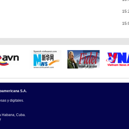
15:
15:
noamericana S.A.
sas y digitales.
La Habana, Cuba.
7