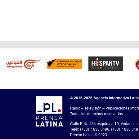
© 2016-2026 Agencia Informativa Lati
Radio – Televisión – Publicaciones impre
Todos los derechos reservados.
Calle E No.454 esquina a 19, Vedado, 
Teléf: (+53) 7 838 3496, (+53) 7 838 349
Prensa Latina © 2023 .