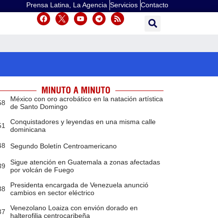
Prensa Latina, La Agencia
Servicios
Contacto
MINUTO A MINUTO
México con oro acrobático en la natación artística
58
de Santo Domingo
Conquistadores y leyendas en una misma calle
51
dominicana
48
Segundo Boletín Centroamericano
Sigue atención en Guatemala a zonas afectadas
39
por volcán de Fuego
Presidenta encargada de Venezuela anunció
38
cambios en sector eléctrico
Venezolano Loaiza con envión dorado en
37
halterofilia centrocaribeña