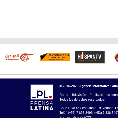
© 2016-2026 Agencia Informativa Lati
Radio – Televisión – Publicaciones impre
Todos los derechos reservados.
Calle E No.454 esquina a 19, Vedado, 
Teléf: (+53) 7 838 3496, (+53) 7 838 349
Prensa Latina © 2023 .