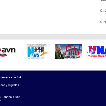
01:
01:
noamericana S.A.
sas y digitales.
La Habana, Cuba.
7