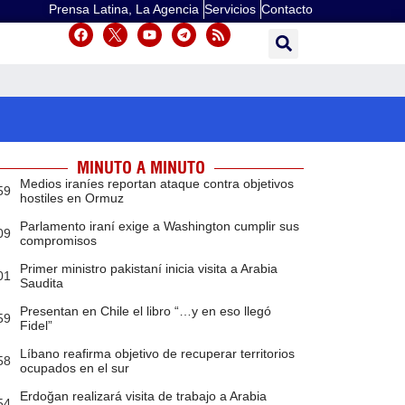
Prensa Latina, La Agencia
Servicios
Contacto
MINUTO A MINUTO
Medios iraníes reportan ataque contra objetivos
59
hostiles en Ormuz
Parlamento iraní exige a Washington cumplir sus
09
compromisos
Primer ministro pakistaní inicia visita a Arabia
01
Saudita
Presentan en Chile el libro “…y en eso llegó
59
Fidel”
Líbano reafirma objetivo de recuperar territorios
58
ocupados en el sur
Erdoğan realizará visita de trabajo a Arabia
54