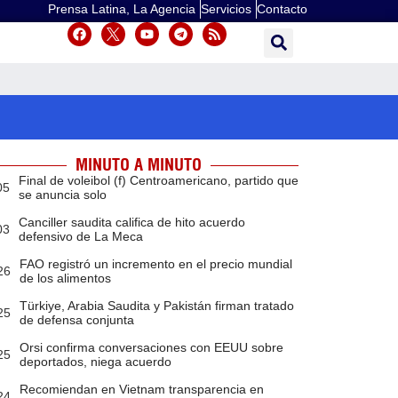
Prensa Latina, La Agencia
Servicios
Contacto
MINUTO A MINUTO
Final de voleibol (f) Centroamericano, partido que
05
se anuncia solo
Canciller saudita califica de hito acuerdo
03
defensivo de La Meca
FAO registró un incremento en el precio mundial
26
de los alimentos
Türkiye, Arabia Saudita y Pakistán firman tratado
25
de defensa conjunta
Orsi confirma conversaciones con EEUU sobre
25
deportados, niega acuerdo
Recomiendan en Vietnam transparencia en
24