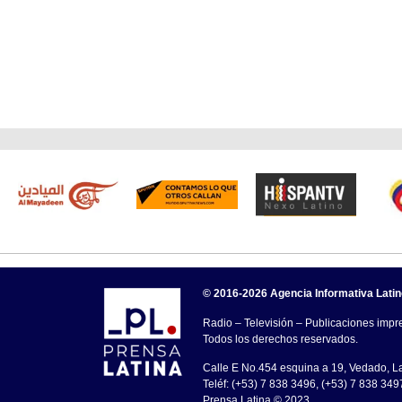
© 2016-2026 Agencia Informativa Lati
Radio – Televisión – Publicaciones impre
Todos los derechos reservados.
Calle E No.454 esquina a 19, Vedado, 
Teléf: (+53) 7 838 3496, (+53) 7 838 349
Prensa Latina © 2023 .