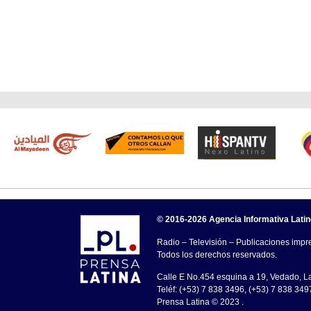
© 2016-2026 Agencia Informativa Lati
Radio – Televisión – Publicaciones impre
Todos los derechos reservados.
Calle E No.454 esquina a 19, Vedado, 
Teléf: (+53) 7 838 3496, (+53) 7 838 349
Prensa Latina © 2023 .