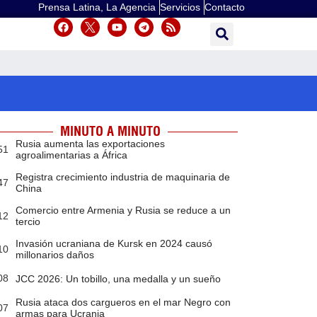
Prensa Latina, La Agencia
Servicios
Contacto
MINUTO A MINUTO
Rusia aumenta las exportaciones
51
agroalimentarias a África
Registra crecimiento industria de maquinaria de
47
China
Comercio entre Armenia y Rusia se reduce a un
12
tercio
Invasión ucraniana de Kursk en 2024 causó
10
millonarios daños
08
JCC 2026: Un tobillo, una medalla y un sueño
Rusia ataca dos cargueros en el mar Negro con
07
armas para Ucrania