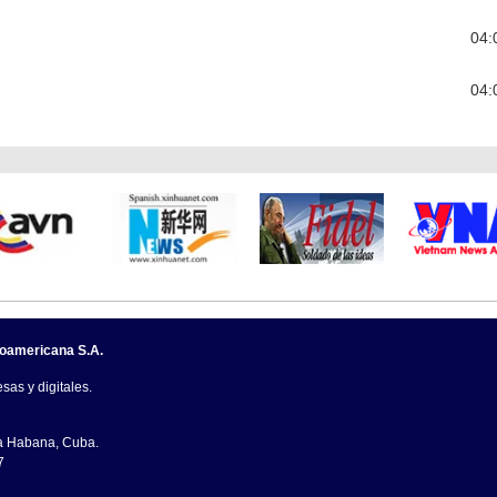
04:
04:
noamericana S.A.
sas y digitales.
La Habana, Cuba.
7