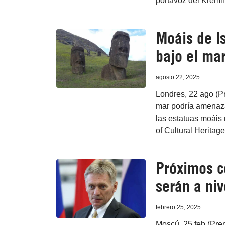
portavoz del Kremli
Moáis de I
bajo el ma
agosto 22, 2025
Londres, 22 ago (Pr
mar podría amenaza
las estatuas moáis 
of Cultural Heritage
Próximos c
serán a niv
febrero 25, 2025
Moscú, 25 feb (Pre