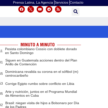
Prensa Latina, La Agencia
Servicios
Contacto
MINUTO A MINUTO
Pesista colombiano Cossío con doblete dorado
11
en Santo Domingo
Siguen en Guatemala acciones dentro del Plan
01
Anillo de Contención
Dominicana revalida su corona en el sóftbol (m)
55
centrocaribeño
53
Corrige Egipto rumbo sobre conflicto en Libia
Arte y nutrición, juntos en el Programa Mundial
05
de Alimentos en Cuba
Brasil: niegan visita de hijos a Bolsonaro por Día
02
de los Padres