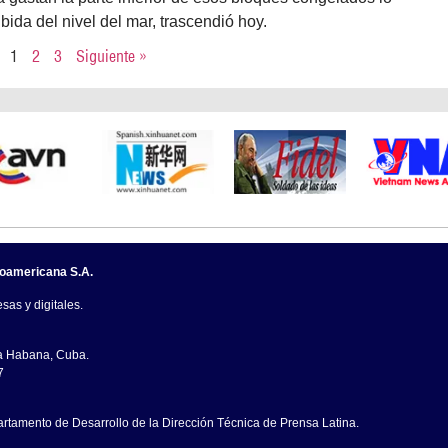
bida del nivel del mar, trascendió hoy.
1
2
3
Siguiente »
noamericana S.A.
sas y digitales.
La Habana, Cuba.
7
artamento de Desarrollo de la Dirección Técnica de Prensa Latina.