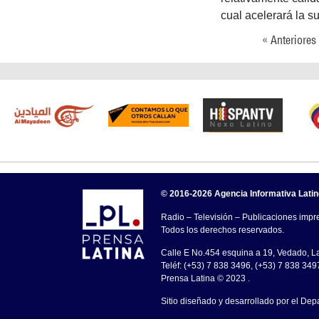
cual acelerará la su
« Anteriores
© 2016-2026 Agencia Informativa Lati
Radio – Televisión – Publicaciones impre
Todos los derechos reservados.
Calle E No.454 esquina a 19, Vedado, 
Teléf: (+53) 7 838 3496, (+53) 7 838 349
Prensa Latina © 2023 .
Sitio diseñado y desarrollado por el Dep