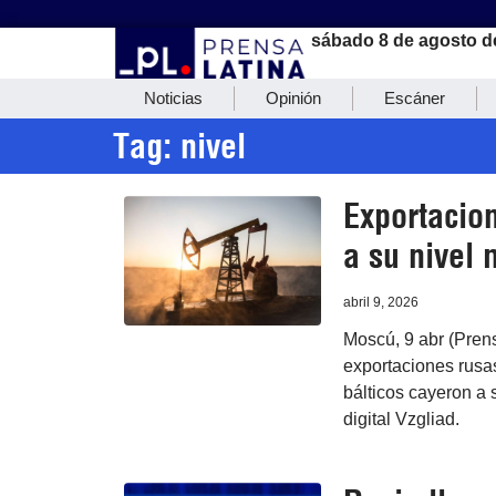
sábado 8 de agosto d
Noticias
Opinión
Escáner
Tag: nivel
Exportacion
a su nivel 
abril 9, 2026
Moscú, 9 abr (Prens
exportaciones rusas
bálticos cayeron a 
digital Vzgliad.