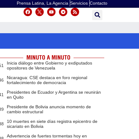
Prensa Latina, La Agencia
Servicios
Contacto
MINUTO A MINUTO
Inicia diálogo entre Gobierno y exdiputados
51
opositores de Venezuela
Nicaragua: CSE destaca en foro regional
46
fortalecimiento de democracia
Presidentes de Ecuador y Argentina se reunirán
41
en Quito
Presidente de Bolivia anuncia momento de
39
cambio estructural
10 muertes en siete días registra epicentro de
38
sicariato en Bolivia
Advertencia de fuertes tormentas hoy en
38