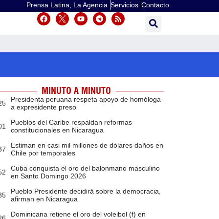
Prensa Latina, La Agencia
Servicios
Contacto
MINUTO A MINUTO
Presidenta peruana respeta apoyo de homóloga
25
a expresidente preso
Pueblos del Caribe respaldan reformas
01
constitucionales en Nicaragua
Estiman en casi mil millones de dólares daños en
37
Chile por temporales
Cuba conquista el oro del balonmano masculino
52
en Santo Domingo 2026
Pueblo Presidente decidirá sobre la democracia,
35
afirman en Nicaragua
Dominicana retiene el oro del voleibol (f) en
26