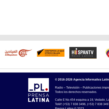
© 2016-2026 Agencia Informativa Lati
Radio – Televisión – Publicaciones impre
Todos los derechos reservados.
Calle E No.454 esquina a 19, Vedado, 
Teléf: (+53) 7 838 3496, (+53) 7 838 349
Prensa Latina © 2023 .