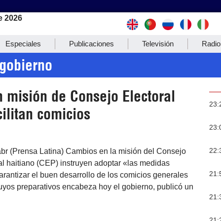
e 2026
Especiales
Publicaciones
Televisión
Radio
 gobierno
 misión de Consejo Electoral
23:
cilitan comicios
23:
22:
abr (Prensa Latina) Cambios en la misión del Consejo
al haitiano (CEP) instruyen adoptar «las medidas
21:
rantizar el buen desarrollo de los comicios generales
uyos preparativos encabeza hoy el gobierno, publicó un
21:
21: