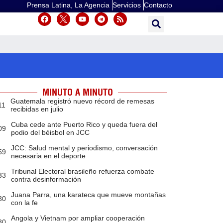
Prensa Latina, La Agencia
Servicios
Contacto
MINUTO A MINUTO
Guatemala registró nuevo récord de remesas
11
recibidas en julio
Cuba cede ante Puerto Rico y queda fuera del
09
podio del béisbol en JCC
JCC: Salud mental y periodismo, conversación
59
necesaria en el deporte
Tribunal Electoral brasileño refuerza combate
33
contra desinformación
Juana Parra, una karateca que mueve montañas
30
con la fe
Angola y Vietnam por ampliar cooperación
30