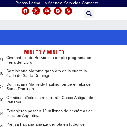
Prensa Latina, La Agencia
Servicios
Contacto
MINUTO A MINUTO
Cinemateca de Bolivia con amplio programa en
21
Feria del Libro
Dominicano Moronta gana oro en la vuelta la
08
óvalo de Santo Domingo
Dominicana Marileidy Paulino rompe el reloj de
07
Santo Domingo
Ómnibus eléctricos recorrerán Casco Antiguo de
06
Panamá
Extranjeros poseen 13 millones de hectáreas de
04
tierra en Argentina
Prensa haitiana analiza derrota en fútbol de
53