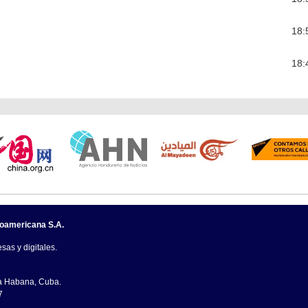
18:
18:
noamericana S.A.
sas y digitales.
La Habana, Cuba.
7