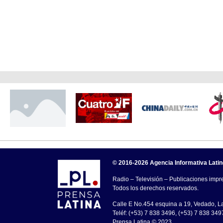
© 2016-2026 Agencia Informativa Lati
Radio – Televisión – Publicaciones impre
Todos los derechos reservados.
Calle E No.454 esquina a 19, Vedado, 
Teléf: (+53) 7 838 3496, (+53) 7 838 349
Prensa Latina © 2023 .