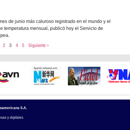
 mes de junio más caluroso registrado en el mundo y el
e temperatura mensual, publicó hoy el Servicio de
opea.
2
3
4
5
Siguiente »
noamericana S.A.
sas y digitales.