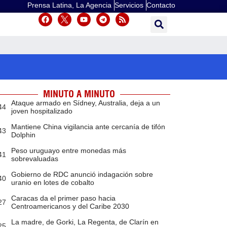
Prensa Latina, La Agencia
Servicios
Contacto
MINUTO A MINUTO
Ataque armado en Sídney, Australia, deja a un
44
joven hospitalizado
Mantiene China vigilancia ante cercanía de tifón
43
Dolphin
Peso uruguayo entre monedas más
41
sobrevaluadas
Gobierno de RDC anunció indagación sobre
40
uranio en lotes de cobalto
Caracas da el primer paso hacia
27
Centroamericanos y del Caribe 2030
La madre, de Gorki, La Regenta, de Clarín en
25