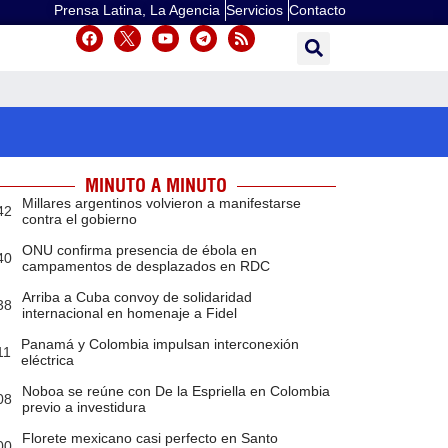
Prensa Latina, La Agencia
Servicios
Contacto
MINUTO A MINUTO
Millares argentinos volvieron a manifestarse
42
contra el gobierno
ONU confirma presencia de ébola en
40
campamentos de desplazados en RDC
Arriba a Cuba convoy de solidaridad
38
internacional en homenaje a Fidel
Panamá y Colombia impulsan interconexión
11
eléctrica
Noboa se reúne con De la Espriella en Colombia
08
previo a investidura
Florete mexicano casi perfecto en Santo
00