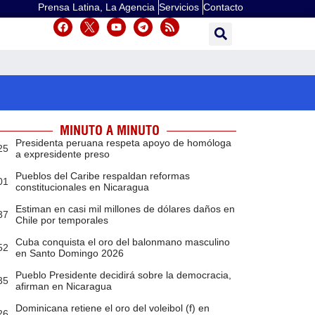
Prensa Latina, La Agencia
Servicios
Contacto
MINUTO A MINUTO
Presidenta peruana respeta apoyo de homóloga
25
a expresidente preso
Pueblos del Caribe respaldan reformas
01
constitucionales en Nicaragua
Estiman en casi mil millones de dólares daños en
37
Chile por temporales
Cuba conquista el oro del balonmano masculino
52
en Santo Domingo 2026
Pueblo Presidente decidirá sobre la democracia,
35
afirman en Nicaragua
Dominicana retiene el oro del voleibol (f) en
26