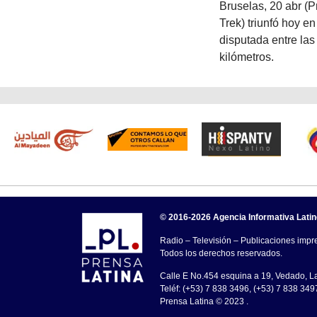
Bruselas, 20 abr (P
Trek) triunfó hoy e
disputada entre las
kilómetros.
© 2016-2026 Agencia Informativa Lati
Radio – Televisión – Publicaciones impre
Todos los derechos reservados.
Calle E No.454 esquina a 19, Vedado, 
Teléf: (+53) 7 838 3496, (+53) 7 838 349
Prensa Latina © 2023 .