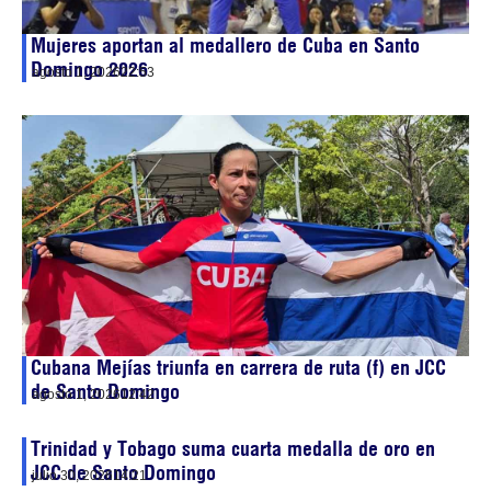
Mujeres aportan al medallero de Cuba en Santo
Domingo 2026
agosto 1, 2026
22:53
Cubana Mejías triunfa en carrera de ruta (f) en JCC
de Santo Domingo
agosto 1, 2026
12:42
Trinidad y Tobago suma cuarta medalla de oro en
JCC de Santo Domingo
julio 30, 2026
14:21