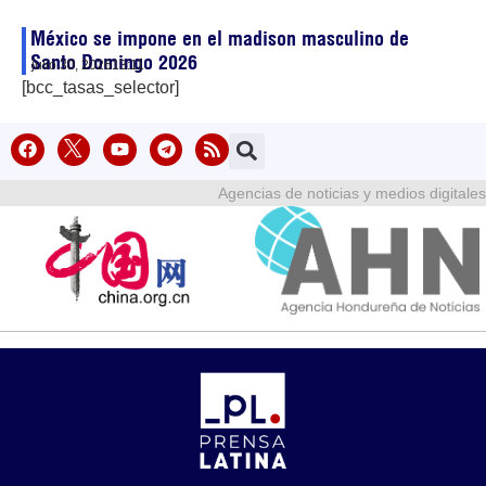
México se impone en el madison masculino de
Santo Domingo 2026
julio 30, 2026
13:11
[bcc_tasas_selector]
Agencias de noticias y medios digitales