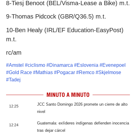
8-Tiesj Benoot (BEL/Visma-Lease a Bike) m.t.
9-Thomas Pidcock (GBR/Q36.5) m.t.
10-Ben Healy (IRL/EF Education-EasyPost)
m.t.
rc/am
#
Amstel
#
ciclismo
#
Dinamarca
#
Eslovenia
#
Evenepoel
#
Gold Race
#
Mathias
#
Pogacar
#
Remco
#
Skjelmose
#
Tadej
MINUTO A MINUTO
JCC Santo Domingo 2026 promete un cierre de alto
12:25
nivel
Guatemala: exlíderes indígenas defienden inocencia
12:24
tras dejar cárcel