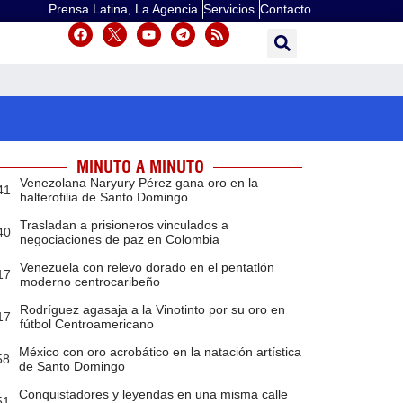
Prensa Latina, La Agencia
Servicios
Contacto
MINUTO A MINUTO
Venezolana Naryury Pérez gana oro en la
41
halterofilia de Santo Domingo
Trasladan a prisioneros vinculados a
40
negociaciones de paz en Colombia
Venezuela con relevo dorado en el pentatlón
17
moderno centrocaribeño
Rodríguez agasaja a la Vinotinto por su oro en
17
fútbol Centroamericano
México con oro acrobático en la natación artística
58
de Santo Domingo
Conquistadores y leyendas en una misma calle
51