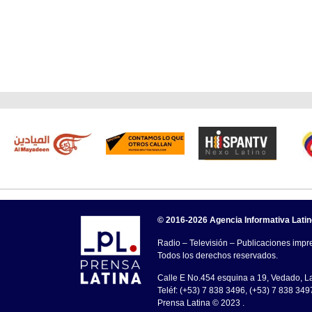
© 2016-2026 Agencia Informativa Lati
Radio – Televisión – Publicaciones impre
Todos los derechos reservados.
Calle E No.454 esquina a 19, Vedado, 
Teléf: (+53) 7 838 3496, (+53) 7 838 349
Prensa Latina © 2023 .