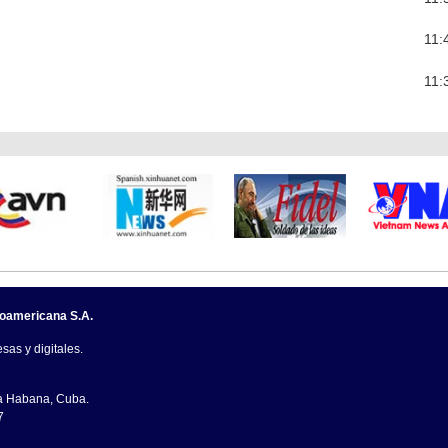
11:
11:
noamericana S.A.
sas y digitales.
La Habana, Cuba.
7