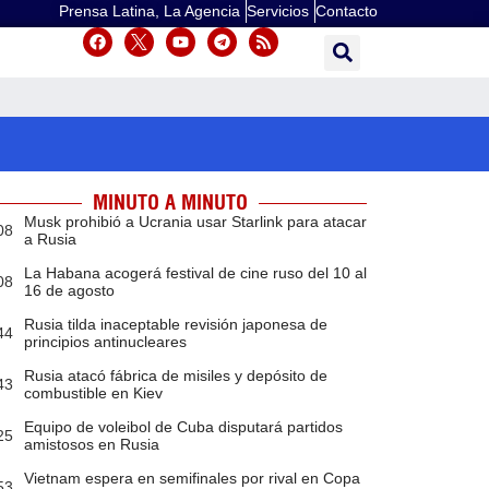
Prensa Latina, La Agencia
Servicios
Contacto
MINUTO A MINUTO
Musk prohibió a Ucrania usar Starlink para atacar
08
a Rusia
La Habana acogerá festival de cine ruso del 10 al
08
16 de agosto
Rusia tilda inaceptable revisión japonesa de
44
principios antinucleares
Rusia atacó fábrica de misiles y depósito de
43
combustible en Kiev
Equipo de voleibol de Cuba disputará partidos
25
amistosos en Rusia
Vietnam espera en semifinales por rival en Copa
53