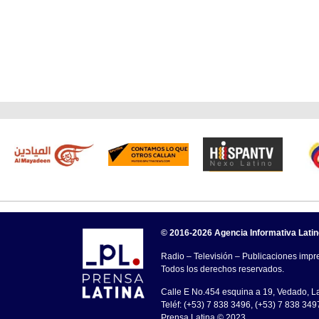
© 2016-2026 Agencia Informativa Lati
Radio – Televisión – Publicaciones impre
Todos los derechos reservados.
Calle E No.454 esquina a 19, Vedado, 
Teléf: (+53) 7 838 3496, (+53) 7 838 349
Prensa Latina © 2023 .