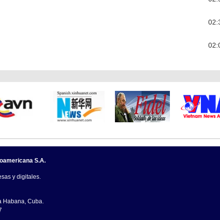
02:
02:
noamericana S.A.
sas y digitales.
La Habana, Cuba.
7