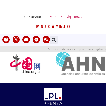
« Anteriores
1
2
3
4
Siguiente »
MINUTO A MINUTO
Agencias de noticias y medios digitales