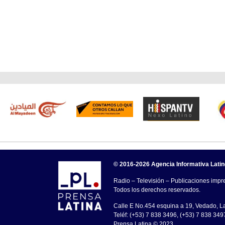
© 2016-2026 Agencia Informativa Lati
Radio – Televisión – Publicaciones impre
Todos los derechos reservados.
Calle E No.454 esquina a 19, Vedado, 
Teléf: (+53) 7 838 3496, (+53) 7 838 349
Prensa Latina © 2023 .