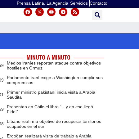
Prensa Latina, La Agencia
Servicios
Contacto
MINUTO A MINUTO
Medios iraníes reportan ataque contra objetivos
59
hostiles en Ormuz
Parlamento iraní exige a Washington cumplir sus
09
compromisos
Primer ministro pakistaní inicia visita a Arabia
01
Saudita
Presentan en Chile el libro “…y en eso llegó
59
Fidel”
Líbano reafirma objetivo de recuperar territorios
58
ocupados en el sur
Erdoğan realizará visita de trabajo a Arabia
54