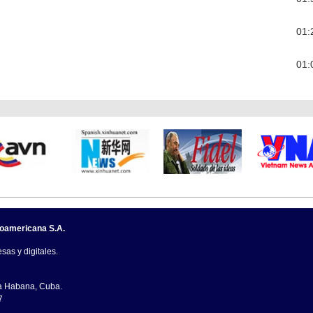
01:
01:
noamericana S.A.
sas y digitales.
La Habana, Cuba.
7