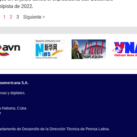
olpista de 2022.
1
2
3
Siguiente »
noamericana S.A.
sas y digitales.
La Habana, Cuba.
7
artamento de Desarrollo de la Dirección Técnica de Prensa Latina.