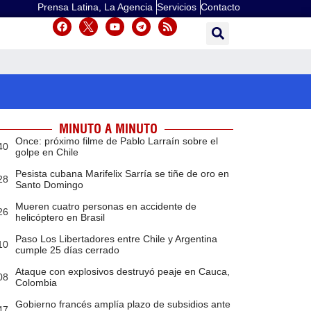
Prensa Latina, La Agencia
Servicios
Contacto
MINUTO A MINUTO
Once: próximo filme de Pablo Larraín sobre el
40
golpe en Chile
Pesista cubana Marifelix Sarría se tiñe de oro en
28
Santo Domingo
Mueren cuatro personas en accidente de
26
helicóptero en Brasil
Paso Los Libertadores entre Chile y Argentina
10
cumple 25 días cerrado
Ataque con explosivos destruyó peaje en Cauca,
08
Colombia
Gobierno francés amplía plazo de subsidios ante
47