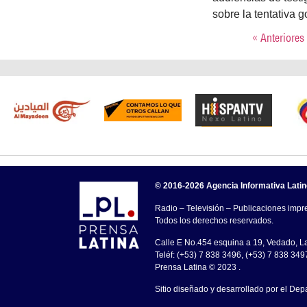
sobre la tentativa g
« Anteriores
© 2016-2026 Agencia Informativa Lati
Radio – Televisión – Publicaciones impre
Todos los derechos reservados.
Calle E No.454 esquina a 19, Vedado, 
Teléf: (+53) 7 838 3496, (+53) 7 838 349
Prensa Latina © 2023 .
Sitio diseñado y desarrollado por el Dep