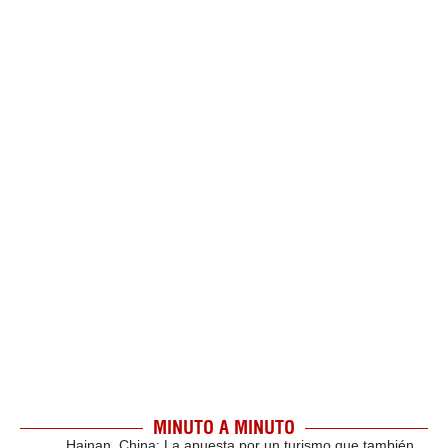
MINUTO A MINUTO
Hainan, China: La apuesta por un turismo que también