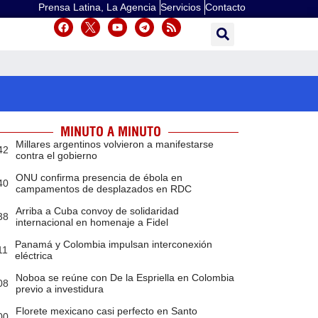
Prensa Latina, La Agencia
Servicios
Contacto
MINUTO A MINUTO
Millares argentinos volvieron a manifestarse
42
contra el gobierno
ONU confirma presencia de ébola en
40
campamentos de desplazados en RDC
Arriba a Cuba convoy de solidaridad
38
internacional en homenaje a Fidel
Panamá y Colombia impulsan interconexión
11
eléctrica
Noboa se reúne con De la Espriella en Colombia
08
previo a investidura
Florete mexicano casi perfecto en Santo
00