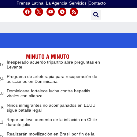
Prensa Latina, La Agencia
Servicios
Contacto
MINUTO A MINUTO
Inesperado acuerdo tripartito abre preguntas en
37
Levante
Programa de arteterapia para recuperación de
24
adicciones en Dominicana
Dominicana fortalece lucha contra hepatitis
18
virales con alianza
Niños inmigrantes no acompañados en EEUU,
15
sigue batalla legal
Reportan leve aumento de la inflación en Chile
11
durante julio
Realizarán movilización en Brasil por fin de la
02