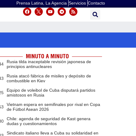
Prensa Latina, La Agencia
Servicios
Contacto
MINUTO A MINUTO
Rusia tilda inaceptable revisión japonesa de
44
principios antinucleares
Rusia atacó fábrica de misiles y depósito de
43
combustible en Kiev
Equipo de voleibol de Cuba disputará partidos
25
amistosos en Rusia
Vietnam espera en semifinales por rival en Copa
53
de Fútbol Asean 2026
Chile: agenda de seguridad de Kast genera
30
dudas y cuestionamientos
Sindicato italiano lleva a Cuba su solidaridad en
03