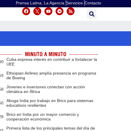
Prensa Latina, La Agencia
Servicios
Contacto
MINUTO A MINUTO
Cuba expresa interés en contribuir a fortalecer la
00
UEE
Ethiopian Airlines amplía presencia en programa
59
de Boeing
Jóvenes e inversores conectan con acción
58
climática en África
Aboga India por trabajo en Brics para sistemas
50
educativos resilientes
Brics en India por un mayor comercio y
28
cooperación económica
Primera lista de los principales temas del día de
02