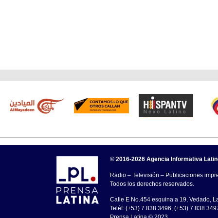
© 2016-2026 Agencia Informativa Lati
Radio – Televisión – Publicaciones impre
Todos los derechos reservados.
Calle E No.454 esquina a 19, Vedado, 
Teléf: (+53) 7 838 3496, (+53) 7 838 349
Prensa Latina © 2023 .