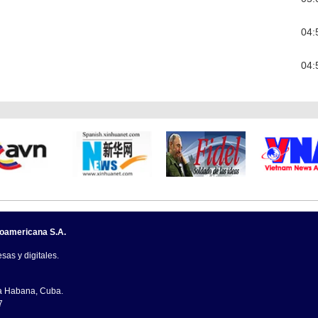
04:
04:
noamericana S.A.
sas y digitales.
La Habana, Cuba.
7