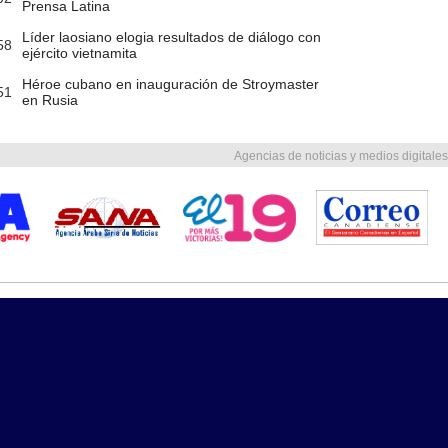
Prensa Latina
Líder laosiano elogia resultados de diálogo con
58
ejército vietnamita
Héroe cubano en inauguración de Stroymaster
51
en Rusia
Agencias de noticias y medios digitales